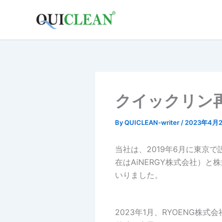
内
容
を
ス
キ
ッ
プ
クイックリン
By
QUICLEAN-writer
/
2023年4月
当社は、2019年6月に東京
在はAiNERGY株式会社）と
いりました。
2023年1月、RYOENG